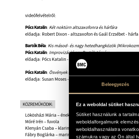
videófelvételről:
Pócs Katalin
:
Két noktürn altszaxofonra és hárfára
előadja: Robert Dixon - altszaxofon és Gaál Erzsébet - hárfa
Bartók Béla
:
Kis másod- és nagy hetedhangközök (Mikrokozmo
Pócs Katalin
:
Improvizáció egy Bartók-témára
előadja: Pócs Katalin - zongora
Pócs Katalin
:
Ösvények és csapások
előadja: Susan Moses - cselló és Pócs Katalin - zongora
Beleegyezés
KÖZREMŰKÖDIK:
Ez a weboldal sütiket haszn
Sütiket használunk a tartal
Lökösházi Mária – ének
Móré Irén – fuvola
weboldalforgalmunk elemzésé
Klenyán Csaba – klarinét
weboldalhasználatra vonatko
Fábry Boglárka – marimba
számukra vagy az Ön által ha