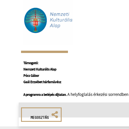
Támogató:
Nemzeti Kulturális Alap
Pócs Gábor
Gaál Erzsébet hárfaművész
A helyfoglalás érkezési sorrendben 
A programra a belépés díjtalan.
MEGOSZTÁS