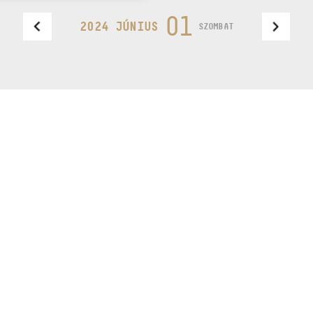
01
2024 JÚNIUS
SZOMBAT
Design by
e feliratkozás
BudapestMusicCenter
PROGRAMOK