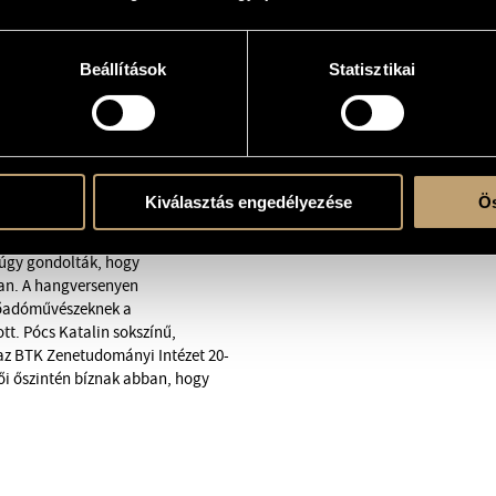
Beállítások
Statisztikai
Kiválasztás engedélyezése
Ös
 2019-ben hunyt el. Életműve több
szakmabeliek előtt is. Petrovics
 úgy gondolták, hogy
ban. A hangversenyen
lőadóművészeknek a
tt. Pócs Katalin sokszínű,
g az BTK Zenetudományi Intézet 20-
ői őszintén bíznak abban, hogy