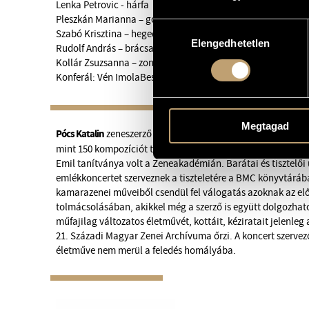
Lenka Petrovic - hárfa
Pleszkán Marianna – gordonka
Hozzájárulás
Szabó Krisztina – hegedű
Elengedhetetlen
kiválasztása
Rudolf András – brácsa
Kollár Zsuzsanna – zongora
Konferál: Vén ImolaBeszédet mond: Hollós Máté
Megtagad
Pócs Katalin
zeneszerző 2023. júniusában lett volna 60 éves,
mint 150 kompozíciót tartalmaz és jórészt ismeretlen még a 
Emil tanítványa volt a Zeneakadémián. Barátai és tisztelői
emlékkoncertet szerveznek a tiszteletére a BMC könyvtárá
kamarazenei műveiből csendül fel válogatás azoknak az e
tolmácsolásában, akikkel még a szerző is együtt dolgozhato
műfajilag változatos életművét, kottáit, kéziratait jelenle
21. Századi Magyar Zenei Archívuma őrzi. A koncert szervez
életműve nem merül a feledés homályába.