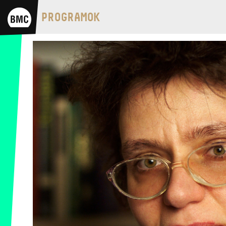
BMC HÁZ
PROGRAMOK
OPUS JAZZ CLUB
BMC RECORDS
ZENEI INFORMÁCIÓS KÖZPONT ÉS
KÖNYVTÁR
BMC NEMZETKÖZI
CIMBALOMVERSENY 2019