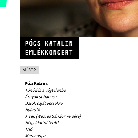
PÓCS KATALIN
EMLÉKKONCERT
MŰSOR:
Pócs Katalin:
Tűnődés a végtelenbe
Árnyak suhanása
Dalok saját versekre
Nyárutó
A vak (Weöres Sándor versére)
Négy klarinétetűd
Trió
Maracanga