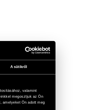
A sütikről
tosításához, valamint
einkkel megosztjuk az Ön
l, amelyeket Ön adott meg