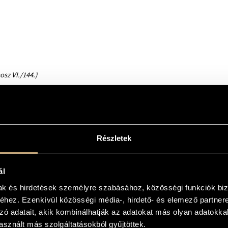
sz VI./144.)
Részletek
ál
mak és hirdetések személyre szabásához, közösségi funkciók biz
hez. Ezenkívül közösségi média-, hirdető- és elemező partner
zó adatait, akik kombinálhatják az adatokat más olyan adatokka
sznált más szolgáltatásokból gyűjtöttek.