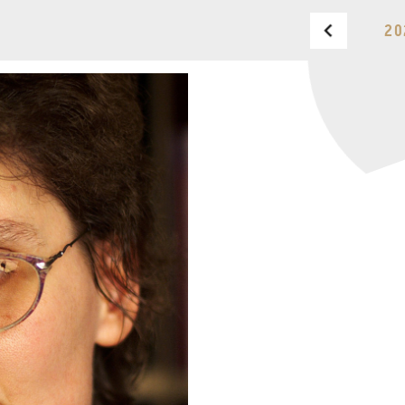
20
BUDAPEST MUSIC CENTER
TELEFON
TELEFON
JEGYPÉNZTÁR
NYITVA TARTÁSA
HÉTFŐ:
09:00-18:00
FAX
KEDD:
09:00-20:00
SZERDA-PÉNTEK:
09:00-
EMAIL
22:00
info@bmc.hu
SZOMBAT:
10:00-22:00
VASÁRNAP:
nyitás az
előadás kezdete előtt 2
órával