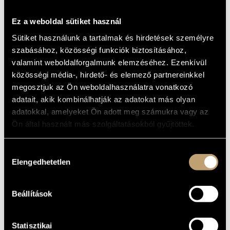
Jake Runestad:
Alleluia
Ez a weboldal sütiket használ
KÖZREMŰKÖDIK:
Sütiket használunk a tartalmak és hirdetések személyre
szabásához, közösségi funkciók biztosításához,
Kodály Kórus Debrecen
valamint weboldalforgalmunk elemzéséhez. Ezenkívül
Kórus Spontánusz
közösségi média-, hirdető- és elemező partnereinkkel
Vezényel: Kocsis-Holper Zoltán
megosztjuk az Ön weboldalhasználatra vonatkozó
adatait, akik kombinálhatják az adatokat más olyan
adatokkal, amelyeket Ön adott meg számukra vagy az
A Kodály Kórus kortárs sorozatának második állomása
Ön által használt más szolgáltatásokból gyűjtöttek.
különleges alkalom is egyben: a kórus vezető karnagya
doktori hangversenyét hallhatják azok, akik ellátogatnak
Hozzájárulás
Budapestre, a BMC-be június 1-jén. Az Ébredés címet viselő
Elengedhetetlen
kiválasztása
koncerten magyar és külföldi szerzők művein keresztül
élhetjük át a lélek, a természet és a szakrális csodák
ébredését, kivirágzását.
Beállítások
Jegyek 3500 forintos áron kaphatók a helyszínen,
Statisztikai