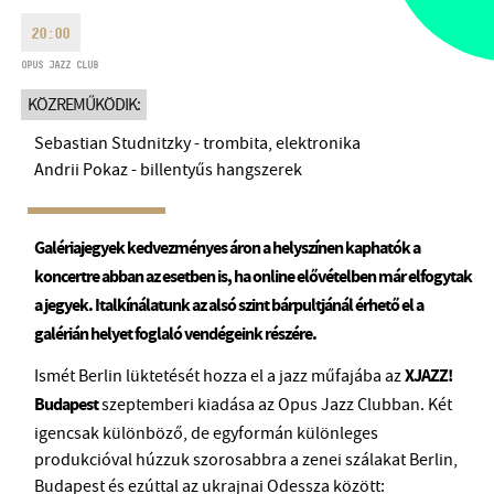
HÉTFŐ:
09:00-18:00
FAX
20:00
KEDD:
09:00-20:00
OPUS JAZZ CLUB
EMAIL
SZERDA-PÉNTEK:
09:00-22:00
info@bmc.hu
KÖZREMŰKÖDIK:
SZOMBAT:
10:00-22:00
Sebastian Studnitzky - trombita, elektronika
VASÁRNAP:
nyitás az előadás
kezdete előtt 2 órával
Andrii Pokaz - billentyűs hangszerek
Galériajegyek kedvezményes áron a helyszínen kaphatók a
koncertre abban az esetben is, ha online elővételben már elfogytak
BMC HÁZ
a jegyek. Italkínálatunk az alsó szint bárpultjánál érhető el a
galérián helyet foglaló vendégeink részére.
OPUS JAZZ CLUB
Ismét Berlin lüktetését hozza el a jazz műfajába az
XJAZZ!
BMC RECORDS
Budapest
szeptemberi kiadása az Opus Jazz Clubban. Két
igencsak különböző, de egyformán különleges
ZENEI INFORMÁCIÓS KÖZPONT ÉS KÖNYVTÁR
produkcióval húzzuk szorosabbra a zenei szálakat Berlin,
Budapest és ezúttal az ukrajnai Odessza között:
BMC NEMZETKÖZI CIMBALOMVERSENY 2019