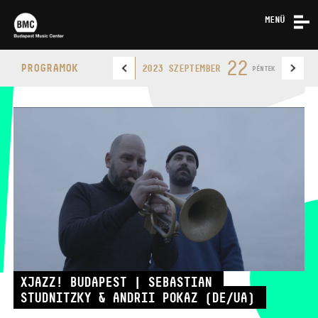
MENÜ
HÍREK
22
PROGRAMOK
2023 SZEPTEMBER
PÉNTEK
RÓLUNK
KAPCSOLAT
BUDAPEST MUSIC CENTER
TELEFON
XJAZZ! BUDAPEST | SEBASTIAN
STUDNITZKY & ANDRII POKAZ (DE/UA)
TELEFON
JEGYPÉNZTÁR
NYITVA TARTÁSA